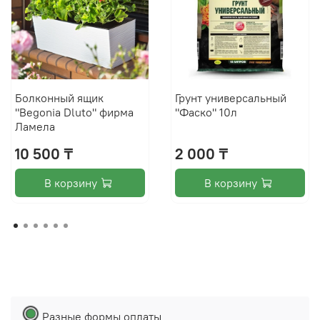
Болконный ящик
Грунт универсальный
"Begonia Dluto" фирма
"Фаско" 10л
Ламела
10 500 ₸
2 000 ₸
В корзину
В корзину
Разные формы оплаты