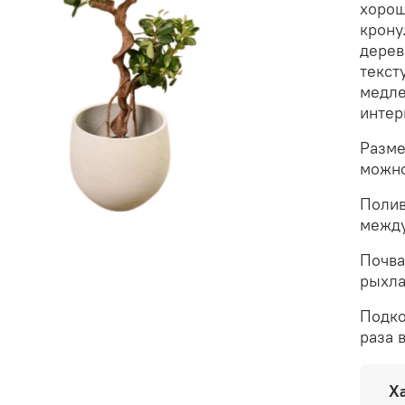
хорош
крону
дерев
текст
медле
интер
Разме
можно
Полив
между
Почва
рыхла
Подко
раза 
Х