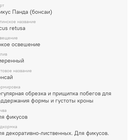
рт
икус Панда (бонсаи)
тинское название
cus retusa
вещение
ркое освешение
лив
меренный
товое название
онсай
рмировка
егулярная обрезка и прищипка побегов для
оддержания формы и густоты кроны
чва
ля фикусов
дкормка
ля декоративно-лиственных. Для фикусов.