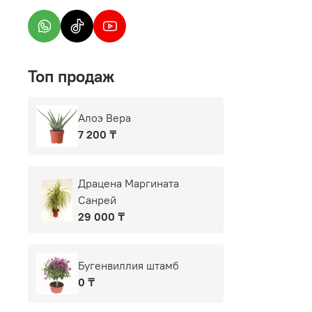
Топ продаж
Алоэ Вера
7 200 ₸
Драцена Маргината
Санрей
29 000 ₸
Бугенвиллия штамб
0 ₸