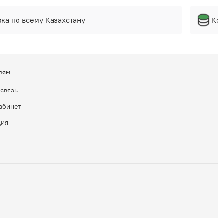
ка по всему Казахстану
К
лям
 связь
абинет
ция