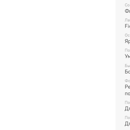
Со
Ф
Ла
Fi
Ос
Я
По
У
Бы
Б
Фо
Р
п
По
Д
По
Д