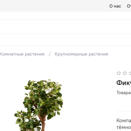
О нас
О
Комнатные растения
Крупномерные растения
Фик
Товара
Компа
тёмно