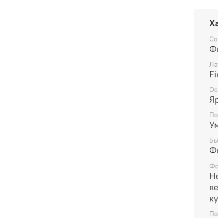
Х
Со
Ф
Ла
Fi
Ос
Я
По
У
Бы
Ф
Фо
Н
в
ку
По