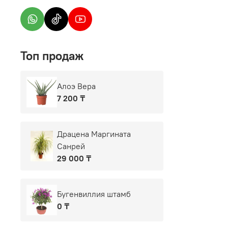
Топ продаж
Алоэ Вера
7 200 ₸
Драцена Маргината
Санрей
29 000 ₸
Бугенвиллия штамб
0 ₸