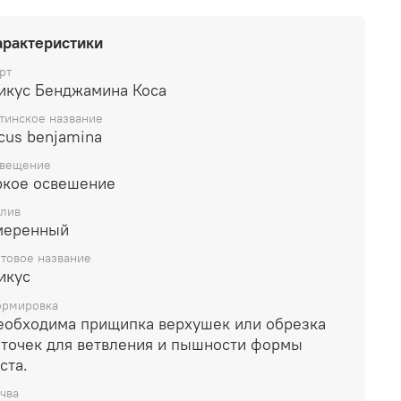
арактеристики
рт
икус Бенджамина Коса
тинское название
cus benjamina
вещение
ркое освешение
лив
меренный
товое название
икус
рмировка
еобходима прищипка верхушек или обрезка
еточек для ветвления и пышности формы
ста.
чва