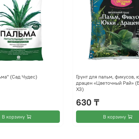
ьма" (Сад Чудес)
Грунт для пальм, фикусов, 
драцен «Цветочный Рай» (
ХЗ)
630 ₸
В корзину
В корзину