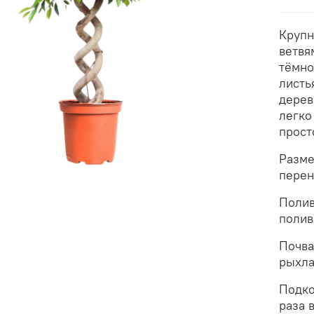
Крупн
ветвя
тёмно
листь
дерев
легко
прост
Разме
перен
Полив
полив
Почва
рыхла
Подко
раза 