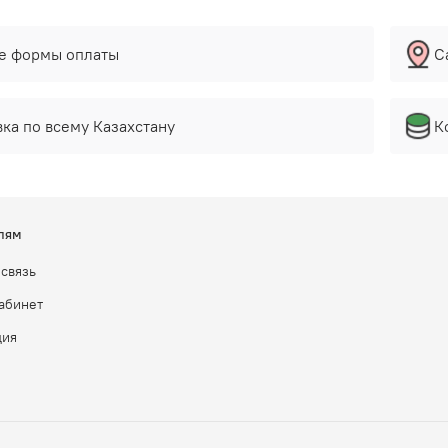
е формы оплаты
С
ка по всему Казахстану
К
лям
 связь
абинет
ция