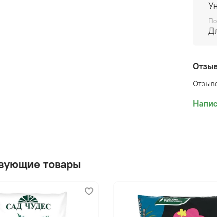
У
По
Д
Отзы
Отзыво
Напис
вующие товары