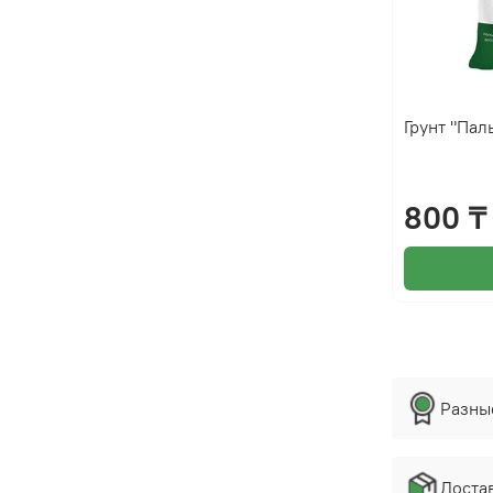
Грунт "Пал
800 ₸
Разны
Достав