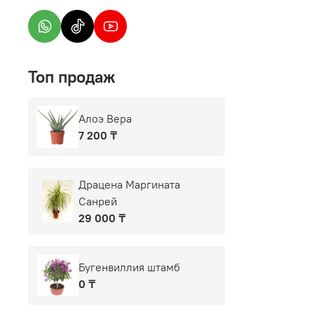
Топ продаж
Алоэ Вера
7 200 ₸
Драцена Маргината
Санрей
29 000 ₸
Бугенвиллия штамб
0 ₸