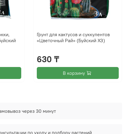
юкки,
Грунт для кактусов и суккулентов
Буйский
«Цветочный Рай» (Буйский ХЗ)
630 ₸
В корзину
амовывоз через 30 минут
онсультации по уходу и подбору растений