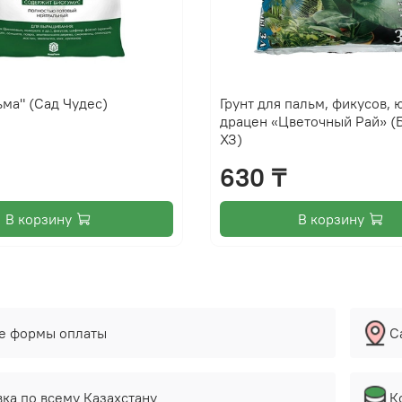
ьма" (Сад Чудес)
Грунт для пальм, фикусов, 
драцен «Цветочный Рай» (
ХЗ)
630 ₸
В корзину
В корзину
е формы оплаты
С
ка по всему Казахстану
К