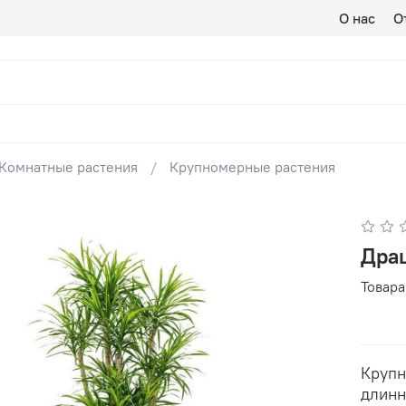
О нас
О
Комнатные растения
Крупномерные растения
Дра
Товара
Крупн
длинн