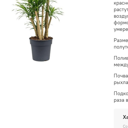
красн
расту
возду
формо
умере
Разме
полут
Полив
между
Почва
рыхла
Подко
раза 
Х
Со