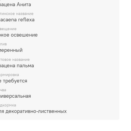
рацена Анита
тинское название
acaena reflexa
вещение
ркое освешение
лив
меренный
товое название
рацена пальма
рмировка
е требуется
чва
ниверсальная
дкормка
ля декоративно-лиственных