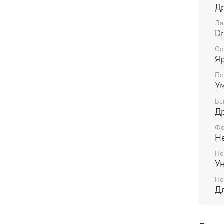
Д
Ла
Dr
Ос
Я
По
У
Бы
Д
Фо
Н
По
У
По
Д