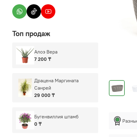
Топ продаж
Алоэ Вера
7 200 ₸
Драцена Маргината
Санрей
29 000 ₸
Бугенвиллия штамб
Разны
0 ₸