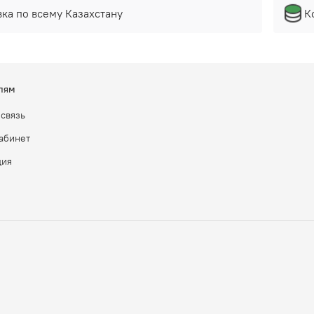
ка по всему Казахстану
К
лям
 связь
абинет
ция