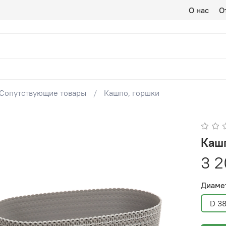
О нас
О
Сопутствующие товары
Кашпо, горшки
Каш
3 2
Диаме
D 38