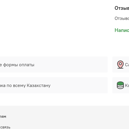
Отзы
Отзыво
Напис
е формы оплаты
С
ка по всему Казахстану
К
лям
 связь