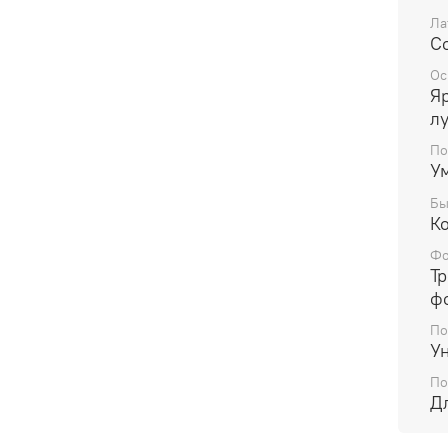
Ла
Co
Ос
Я
л
По
У
Бы
К
Фо
Т
ф
По
У
По
Д