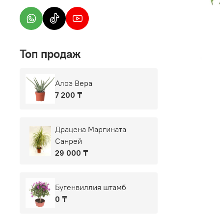
Топ продаж
Алоэ Вера
7 200 ₸
Драцена Маргината
Санрей
29 000 ₸
Бугенвиллия штамб
0 ₸