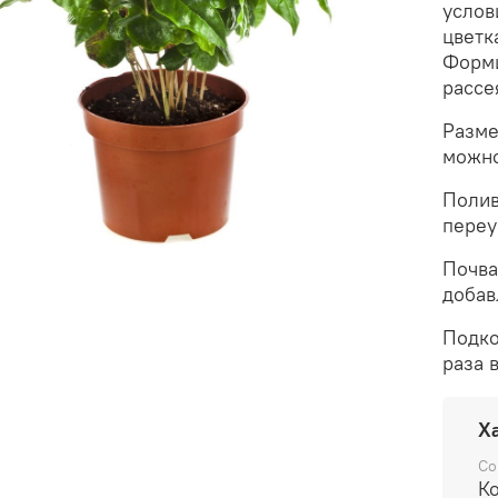
услов
цветк
Форми
рассе
Разме
можно
Полив
переу
Почва
добав
Подко
раза 
Х
Со
К