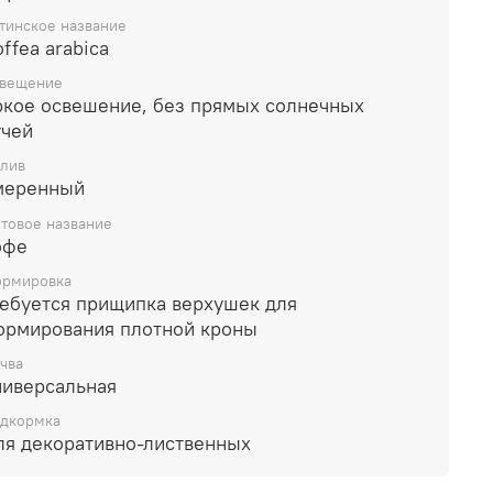
тинское название
ffea arabica
вещение
ркое освешение, без прямых солнечных
учей
лив
меренный
товое название
офе
рмировка
ребуется прищипка верхушек для
ормирования плотной кроны
чва
ниверсальная
дкормка
ля декоративно-лиственных