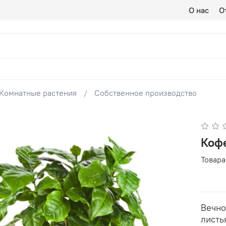
О нас
О
Комнатные растения
Собственное производство
Коф
Товара
Вечно
листь